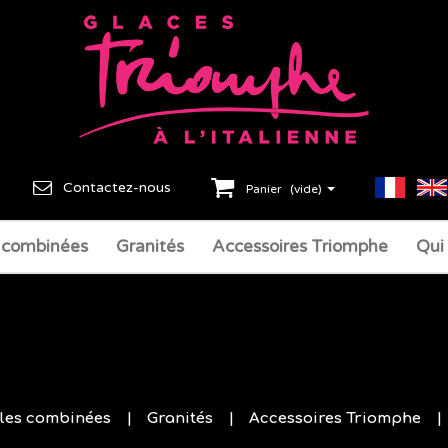
Contactez-nous
Panier
(vide)
 combinées
Granités
Accessoires Triomphe
Qui
les combinées
Granités
Accessoires Triomphe