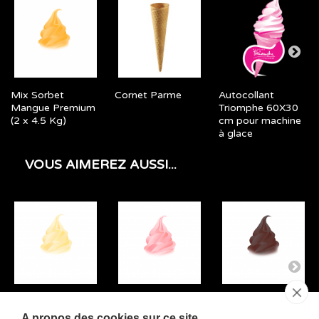
Mix Sorbet
Cornet Parme
Autocollant
Mangue Premium
Triomphe 60X30
(2 x 4.5 Kg)
cm pour machine
à glace
VOUS AIMEREZ AUSSI...
Mix Vanille (2 x
Mix Fraise (2 x 4.5
Mix Chocolat (2 x
4.5 Kg)
Kg)
4.5 Kg)
A propos des cookies sur ce site