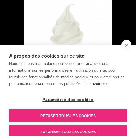
NATURAL YOGURT
A propos des cookies sur ce site
Nous utilisons les cookies pour collecter et analyser des
informations sur les performances et l'utilisation du site, pour
fournir des fonctionnalités de médias sociaux et pour améliorer et
personnaliser le contenu et les publicités.
En savoir plus
Paramètres des cookies
REFUSER TOUS LES COOKIES
Soft ice cream
Cones
Formules combinées
Granitas
AUTORISER TOUS LES COOKIES
Accessoires Triomphe
About us